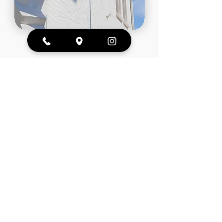
Friture Wendy scoort
gemiddeld een
4,8 uit 5,0
Nieuwe frituur in de buurt, dat moet
ik proberen!
Werd niet teleurgesteld, heerlijke
frieten en superveel snacks! Heel