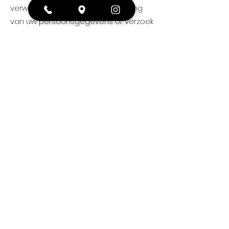
verwijdering, gegevensoverdraging
van uw persoonsgegevens of verzoek
tot intrekking van uw toestemming of
bezwaar op de verwerking van uw
persoonsgegevens sturen naar
info@friturewendy.nl
. Om er zeker van
te zijn dat het verzoek tot inzage door
u is gedaan, vragen wij u een kopie
van uw identiteitsbewijs met het
verzoek mee te sturen. Maak in deze
kopie uw pasfoto, MRZ (machine
readable zone, de strook met
nummers onderaan het paspoort),
paspoortnummer en
Burgerservicenummer (BSN) zwart. Dit
ter bescherming van uw privacy. We
reageren zo snel mogelijk, maar